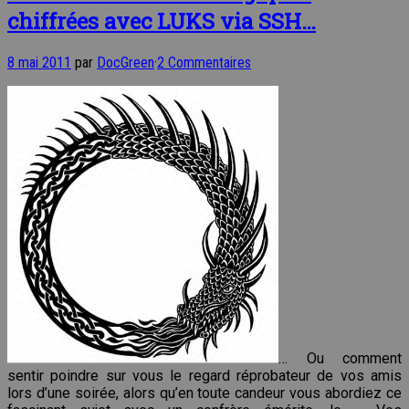
chiffrées avec LUKS via SSH…
8 mai 2011
par
DocGreen
·
2 Commentaires
… Ou comment
sentir poindre sur vous le regard réprobateur de vos amis
lors d’une soirée, alors qu’en toute candeur vous abordiez ce