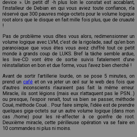
device ». Un petit df -h plus loin le constat est accablant,
l’installeur de Debian en qui vous aviez toute confiance, n’a
réservé que 300 pauvres méga-octets pour le volume logique
root alors que le disque en fait mille fois plus, que de cruauté
!
Pas de problème vous dîtes vous alors, redimensionner un
volume logique avec LVM, c’est de la rigolade, sauf qu’en bon
paranoïaque que vous êtes vous avez chiffré tout ce petit
monde à grands coup de LUKS. Bref la tâche semble ardue,
les live-CD vont être de sortie suivis fatalement d’une
réinstallation en bon et due forme, vous l’avez bien cherché !
Avant de sortir l’artillerie lourde, on se pose 5 minutes, on
prend un
café
et on va jeter un œil sur le web des fois que
d’autres inconscients n’auraient pas fait la même erreur.
Miracle, ils sont légions (mais eux n’attaquent pas le PSN…)
ou presque, l’espoir renaît, tout va bien se passer, méthode
Coué, méthode Coué… Pour faire simple, l’idée est de prendre
quelques giga-octets sur un autre volume logique (dans mon
cas /home) pour les ré-affecter à ce goinfre de root.
Deuxième miracle, cette périlleuse opération va se faire en
10 commandes ni plus ni moins.