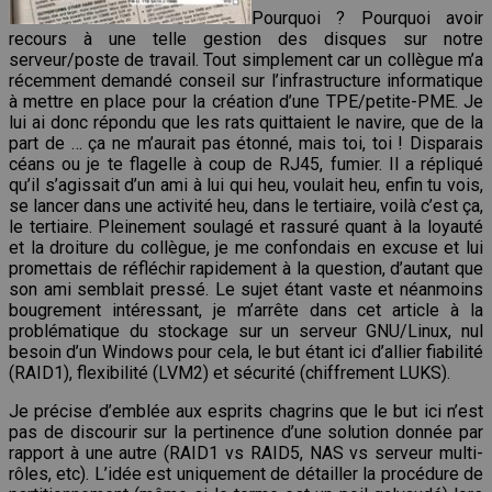
Pourquoi ? Pourquoi avoir
recours à une telle gestion des disques sur notre
serveur/poste de travail. Tout simplement car un collègue m’a
récemment demandé conseil sur l’infrastructure informatique
à mettre en place pour la création d’une TPE/petite-PME. Je
lui ai donc répondu que les rats quittaient le navire, que de la
part de … ça ne m’aurait pas étonné, mais toi, toi ! Disparais
céans ou je te flagelle à coup de RJ45, fumier. Il a répliqué
qu’il s’agissait d’un ami à lui qui heu, voulait heu, enfin tu vois,
se lancer dans une activité heu, dans le tertiaire, voilà c’est ça,
le tertiaire. Pleinement soulagé et rassuré quant à la loyauté
et la droiture du collègue, je me confondais en excuse et lui
promettais de réfléchir rapidement à la question, d’autant que
son ami semblait pressé. Le sujet étant vaste et néanmoins
bougrement intéressant, je m’arrête dans cet article à la
problématique du stockage sur un serveur GNU/Linux, nul
besoin d’un Windows pour cela, le but étant ici d’allier fiabilité
(RAID1), flexibilité (LVM2) et sécurité (chiffrement LUKS).
Je précise d’emblée aux esprits chagrins que le but ici n’est
pas de discourir sur la pertinence d’une solution donnée par
rapport à une autre (RAID1 vs RAID5, NAS vs serveur multi-
rôles, etc). L’idée est uniquement de détailler la procédure de