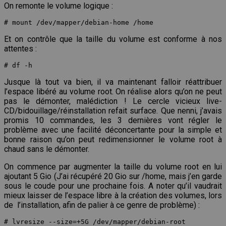
On remonte le volume logique :
# mount /dev/mapper/debian-home /home
Et on contrôle que la taille du volume est conforme à nos
attentes :
# df -h
Jusque là tout va bien, il va maintenant falloir réattribuer
l’espace libéré au volume root. On réalise alors qu’on ne peut
pas le démonter, malédiction ! Le cercle vicieux live-
CD/bidouillage/réinstallation refait surface. Que nenni, j’avais
promis 10 commandes, les 3 dernières vont régler le
problème avec une facilité déconcertante pour la simple et
bonne raison qu’on peut redimensionner le volume root à
chaud sans le démonter.
On commence par augmenter la taille du volume root en lui
ajoutant 5 Gio (J’ai récupéré 20 Gio sur /home, mais j’en garde
sous le coude pour une prochaine fois. A noter qu’il vaudrait
mieux laisser de l’espace libre à la création des volumes, lors
de l’installation, afin de palier à ce genre de problème) :
# lvresize --size=+5G /dev/mapper/debian-root