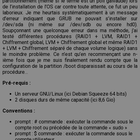
partitionnement (même si le terme est un poil galvaudé) lors
de l’installation de l’OS car contre toute attente, ce fut un peu
laborieux. Je me heurtais systématiquement à un message
d’erreur indiquant que GRUB ne pouvait s’installer sur
/dev/sda (ni même sur /dev/sdb ou encore hd0).
Soupçonnant une quelconque erreur dans ma méthode, j’ai
testé différentes procédures (RAID1 + LVM, RAID1 +
Chiffrement global, LVM + Chiffrement global et même RAID1
+ LVM + Chiffrement séparé de chaque volume logique) sans
le moindre problème. Ce n’est qu’en recommençant une n-
ième fois que je me suis finalement rendu compte que la
configuration de la partition /boot disparaissait au cours de la
procédure…
Pré-requis :
Un serveur GNU/Linux (ici Debian Squeeze 64 bits)
2 disques durs de même capacité (ici 8,6 Gio)
Conventions :
prompt : # commande : exécuter la commande sous le
compte root ou précédée de la commande « sudo »
prompt : $ commande : exécuter la commande sous le
compte utilisateur