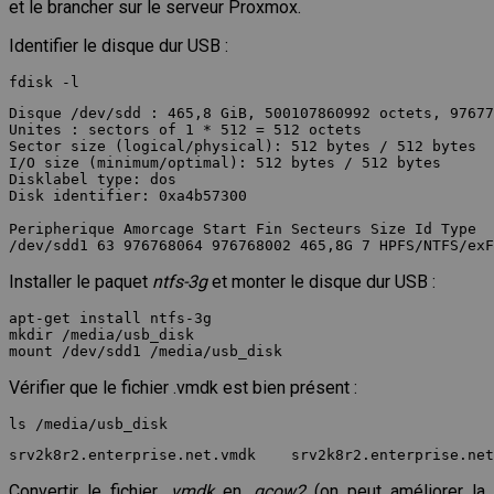
et le brancher sur le serveur Proxmox.
Identifier le disque dur USB :
Disque /dev/sdd : 465,8 GiB, 500107860992 octets, 97677
Unites : sectors of 1 * 512 = 512 octets

Sector size (logical/physical): 512 bytes / 512 bytes

I/O size (minimum/optimal): 512 bytes / 512 bytes

Disklabel type: dos

Disk identifier: 0xa4b57300

Peripherique Amorcage Start Fin Secteurs Size Id Type

Installer le paquet
ntfs-3g
et monter le disque dur USB :
apt-get install ntfs-3g

mkdir /media/usb_disk

Vérifier que le fichier .vmdk est bien présent :
Convertir le fichier
.vmdk
en
.qcow2
(on peut améliorer la