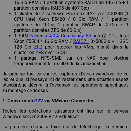
16 Gio RAM / 1 partition système RAID1 de 146 Gio + 1
partition données RAID5 de 407 Gio)
1 cluster de 2 serveurs Proxmox 4.2-17/e1400248 (1
CPU Intel Xeon E5420 / 8 Gio RAM / 1 partition
système de 10Gio, 1 partition SWAP de 4 Gio et 1
partition données ZFS de 60 Gio)
1 SAN
Nexenta 4.0.4 Community Edition
(2 CPU Intel
Xeon E5504 / 16 Gio RAM /
RAIDZ1
3x500Gio + 1 SSD
128 Gio
ZIL
) pour stocker les VMs, monté dans le
cluster en ZFS over iSCSI
1 partage NFS/SMB sur un NAS pour stocker
temporairement le résultat de la virtualisation
Je précise tout ça car les captures d’écran viendront de ce
lab et que si j’essaye ici de rester dans une situation assez
standard, je décrirai à l’occasion les opérations spécifiques
au montage ci-dessus.
1. Conversion
P2V
via VMware Converter
Toutes les opérations suivantes ont lieu sur le serveur
Windows server 2008 R2 à virtualiser.
La première chose à faire est de
télécharger la dernière