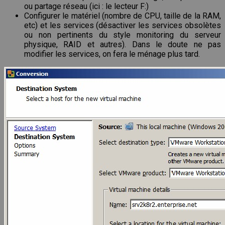
ou partage réseau (ici : le lecteur F:)
Configurer le matériel (nombre de CPU, taille de la RAM,
etc) et les services (désactiver les services obsolètes
ou non pertinents du style monitoring du serveur
physique, RAID et autres). Dans le doute ne pas
modifier les services, on fera le ménage plus tard.