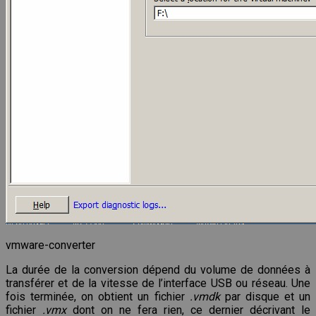
vmware-converter
La durée de la conversion dépend du volume de données à
transférer et de la vitesse de l’interface USB ou réseau. Une
fois terminée, on obtient un fichier
.vmdk
par disque et un
fichier
.vmx
dont on ne fera rien, ce dernier décrivant le