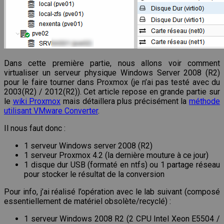
Dans cette première partie, nous allons voir comment
virtualiser un serveur physique Windows Server 2008 (R2)
pour le faire tourner dans Proxmox (je n’ai pas testé avec du
2003(R2) / 2012(R2)). Cet article repose en grande partie sur
le
wiki Proxmox
mais détaillera plus précisément la
méthode
utilisant VMware Converter
.
Il nous faut donc :
1 serveur Windows server 2008 (R2)
1 serveur Proxmox 4.2 (la dernière mouture à ce jour)
1 disque dur USB (formaté en ntfs) ou 1 partage réseau
pour stocker le résultat de la conversion
Pour info, j’ai réalisé l’opération avec le lab suivant (composé
essentiellement de matériel obsolète/recyclé) :
1 serveur Windows 2008 R2 (2 CPU Intel Xeon E5504 /