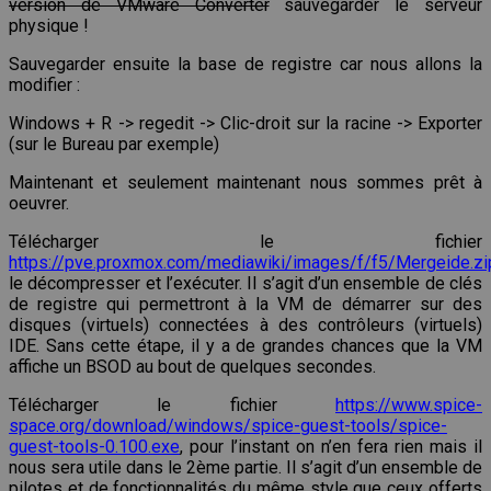
version de VMware Converter
sauvegarder le serveur
physique !
Sauvegarder ensuite la base de registre car nous allons la
modifier :
Windows + R -> regedit -> Clic-droit sur la racine -> Exporter
(sur le Bureau par exemple)
Maintenant et seulement maintenant nous sommes prêt à
oeuvrer.
Télécharger le fichier
https://pve.proxmox.com/mediawiki/images/f/f5/Mergeide.zi
le décompresser et l’exécuter. Il s’agit d’un ensemble de clés
de registre qui permettront à la VM de démarrer sur des
disques (virtuels) connectées à des contrôleurs (virtuels)
IDE. Sans cette étape, il y a de grandes chances que la VM
affiche un BSOD au bout de quelques secondes.
Télécharger le fichier
https://www.spice-
space.org/download/windows/spice-guest-tools/spice-
guest-tools-0.100.exe
, pour l’instant on n’en fera rien mais il
nous sera utile dans le 2ème partie. Il s’agit d’un ensemble de
pilotes et de fonctionnalités du même style que ceux offerts