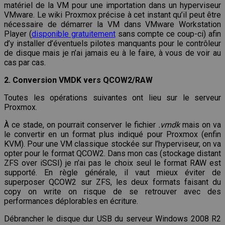
matériel de la VM pour une importation dans un hyperviseur
VMware. Le wiki Proxmox précise à cet instant qu’il peut être
nécessaire de démarrer la VM dans VMware Workstation
Player (
disponible gratuitement
sans compte ce coup-ci) afin
d’y installer d’éventuels pilotes manquants pour le contrôleur
de disque mais je n’ai jamais eu à le faire, à vous de voir au
cas par cas.
2. Conversion VMDK vers QCOW2/RAW
Toutes les opérations suivantes ont lieu sur le serveur
Proxmox.
À ce stade, on pourrait conserver le fichier
.vmdk
mais on va
le convertir en un format plus indiqué pour Proxmox (enfin
KVM). Pour une VM classique stockée sur l’hyperviseur, on va
opter pour le format QCOW2. Dans mon cas (stockage distant
ZFS over iSCSI) je n’ai pas le choix seul le format RAW est
supporté. En règle générale, il vaut mieux éviter de
superposer QCOW2 sur ZFS, les deux formats faisant du
copy on write on risque de se retrouver avec des
performances déplorables en écriture.
Débrancher le disque dur USB du serveur Windows 2008 R2